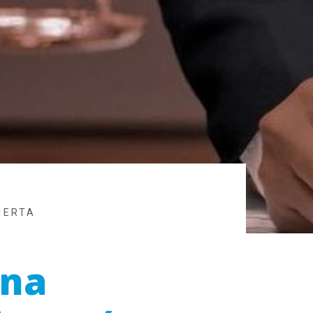
IERTA
una